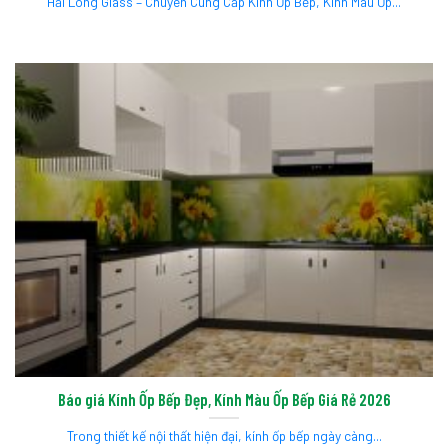
Hải Long Glass – Chuyên Cung Cấp Kính Ốp Bếp, Kính Màu Ốp...
Báo giá Kính Ốp Bếp Đẹp, Kính Màu Ốp Bếp Giá Rẻ 2026
Trong thiết kế nội thất hiện đại, kính ốp bếp ngày càng...