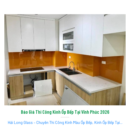
Báo Giá Thi Công Kính Ốp Bếp Tại Vĩnh Phúc 2026
Hải Long Glass – Chuyên Thi Công Kính Màu Ốp Bếp, Kính Ốp Bếp Tại...