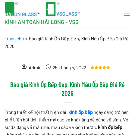
Skip
to
content
Trang chủ
»
Báo giá Kính Ốp Bếp Đẹp, Kính Màu Ốp Bếp Giá Rẻ
2026
Admin
25 Tháng 5, 2022
Báo giá Kính Ốp Bếp Đẹp, Kính Màu Ốp Bếp Giá Rẻ
2026
Trong thiết kế nội thất hiện đại,
kính ốp bếp
ngày càng trở nên
phổ biến bởi tính thẩm mỹ cao và khả năng dễ dàng vệ sinh. Với
sự đa dạng về mẫu mã, màu sắc và kích thước,
kính ốp bếp
không chỉ tạo nên vẻ đẹp sang trọng cho không gian bếp mà